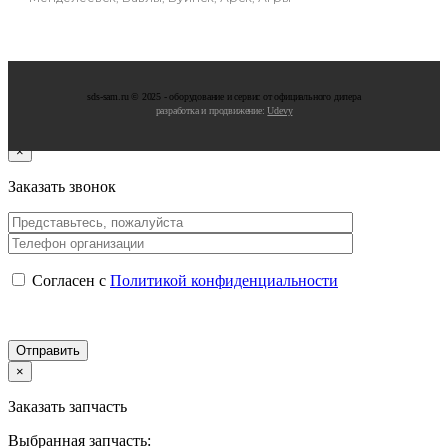
sds-sam.ru © 2025 - oбopудoвaниe и cepвиc oт oфициaльнoгo дилepa
разработка и продвижение:
Udevy
×
Заказать звонок
Согласен с
Политикой конфиденциальности
×
Заказать запчасть
Выбранная запчасть: