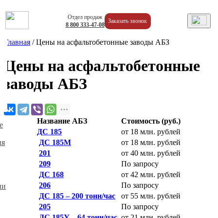
Отдел продаж
Заказать звонок
8
800
333-47-08
Главная
/
Цены на асфальтобетонные заводы АБЗ
Цены на асфальтобетонные
заводы АБЗ
Название АБЗ
Стоимость (руб.)
е
ДС 185
от 18 млн. рублей
ДС 185М
от 18 млн. рублей
ия
201
от 40 млн. рублей
209
По запросу
ДС 168
от 42 млн. рублей
206
По запросу
ии
ДС 185 – 200 тонн/час
от 55 млн. рублей
205
По запросу
ДС 185У – 64 тонн/час
от 21 млн. рублей