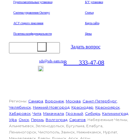
Грунтосмесительные установки
Б/У установки
Система управления Октопус
Статьи
АСУ старого поколения
Карта сайта
Политика конфиденциальности
Цены
Задать вопрос
8
800
333-47-08
sds@sds-sam.ru
Отдел продаж
Регионы:
Самара
,
Воронеж
,
Москва
,
Санкт-Петербург
,
Челябинск
,
Нижний Новгород
,
Краснодар
,
Красноярск
,
Хабаровск
,
Чита
,
Махачкала
,
Грозный
,
Сибирь
,
Калининград
,
Уфа
,
Омск
,
Пермь
,
Волгоград
,
Саратов
, Набережные Челны,
Альметьевск, Зеленодольск, Бугульма, Елабуга,
Лениногорск, Чистополь, Заинск, Нижнекамск, Нурлат,
Менделеевск, Бавлы, Буинск, Арск, Агры